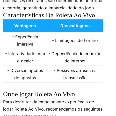
bolinha. Os resultados são determinados de forma
aleatória, garantindo a imparcialidade do jogo.
Características Da Roleta Ao Vivo
Vantagens
Desvantagens
- Experiência
- Limitações de horário
imersiva
- Interatividade com
- Dependência de conexão
o dealer
de internet
- Diversas opções
- Possíveis atrasos na
de apostas
transmissão
Onde Jogar Roleta Ao Vivo
Para desfrutar da emocionante experiência de
jogar Roleta Ao Vivo, recomendamos os seguintes